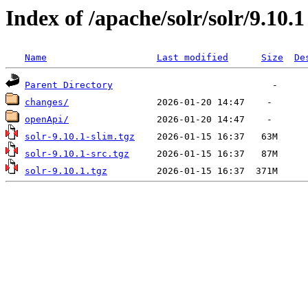
Index of /apache/solr/solr/9.10.1
Name
Last modified
Size
De
Parent Directory
changes/
openApi/
solr-9.10.1-slim.tgz
solr-9.10.1-src.tgz
solr-9.10.1.tgz